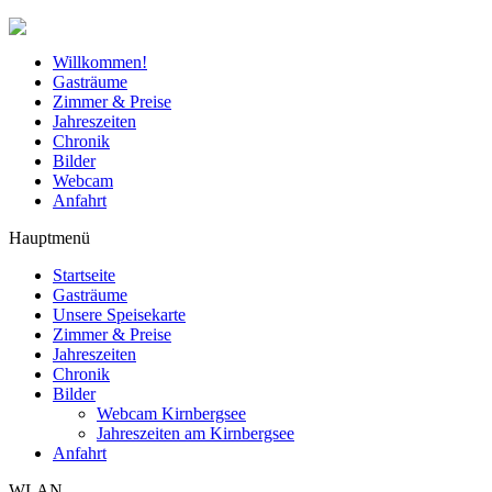
Willkommen!
Gasträume
Zimmer & Preise
Jahreszeiten
Chronik
Bilder
Webcam
Anfahrt
Hauptmenü
Startseite
Gasträume
Unsere Speisekarte
Zimmer & Preise
Jahreszeiten
Chronik
Bilder
Webcam Kirnbergsee
Jahreszeiten am Kirnbergsee
Anfahrt
WLAN