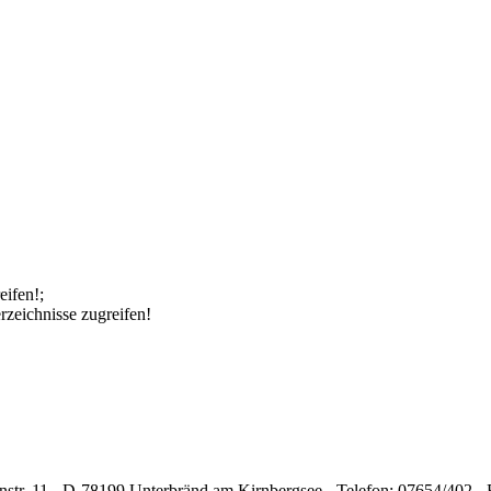
eifen!;
rzeichnisse zugreifen!
str. 11 - D-78199 Unterbränd am Kirnbergsee - Telefon: 07654/402 -